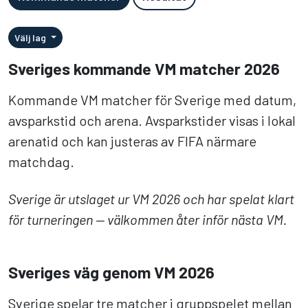
Välj lag
Sveriges kommande VM matcher 2026
Kommande VM matcher för Sverige med datum,
avsparkstid och arena. Avsparkstider visas i lokal
arenatid och kan justeras av FIFA närmare
matchdag.
Sverige är utslaget ur VM 2026 och har spelat klart
för turneringen — välkommen åter inför nästa VM.
Sveriges väg genom VM 2026
Sverige spelar tre matcher i gruppspelet mellan