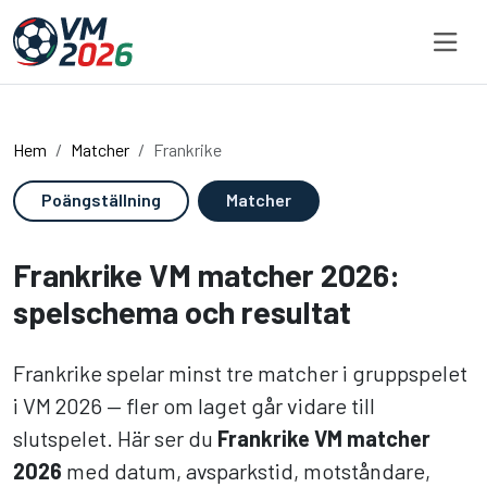
Hoppa till innehållet
Hem
Matcher
Frankrike
Poängställning
Matcher
Frankrike VM matcher 2026:
spelschema och resultat
Frankrike spelar minst tre matcher i gruppspelet
i VM 2026 — fler om laget går vidare till
slutspelet. Här ser du
Frankrike VM matcher
2026
med datum, avsparkstid, motståndare,