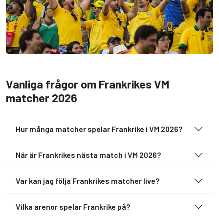
Vanliga frågor om Frankrikes VM
matcher 2026
Hur många matcher spelar Frankrike i VM 2026?
När är Frankrikes nästa match i VM 2026?
Var kan jag följa Frankrikes matcher live?
Vilka arenor spelar Frankrike på?