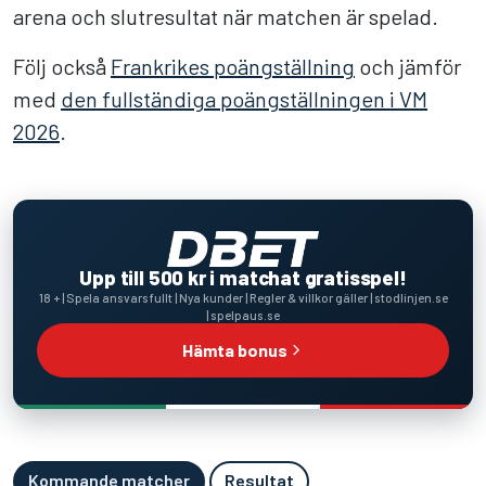
arena och slutresultat när matchen är spelad.
Följ också
Frankrikes poängställning
och jämför
med
den fullständiga poängställningen i VM
2026
.
Upp till 500 kr i matchat gratisspel!
18 + | Spela ansvarsfullt | Nya kunder | Regler & villkor gäller | stodlinjen.se
| spelpaus.se
Hämta bonus
Kommande matcher
Resultat