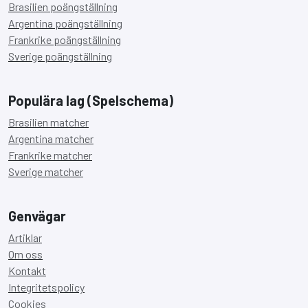
Brasilien poängställning
Argentina poängställning
Frankrike poängställning
Sverige poängställning
Populära lag (Spelschema)
Brasilien matcher
Argentina matcher
Frankrike matcher
Sverige matcher
Genvägar
Artiklar
Om oss
Kontakt
Integritetspolicy
Cookies