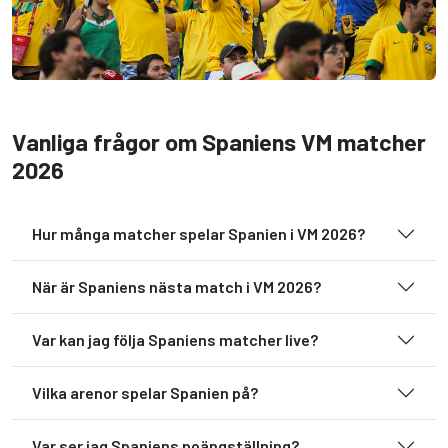
Vanliga frågor om Spaniens VM matcher
2026
Hur många matcher spelar Spanien i VM 2026?
När är Spaniens nästa match i VM 2026?
Var kan jag följa Spaniens matcher live?
Vilka arenor spelar Spanien på?
Var ser jag Spaniens poängställning?