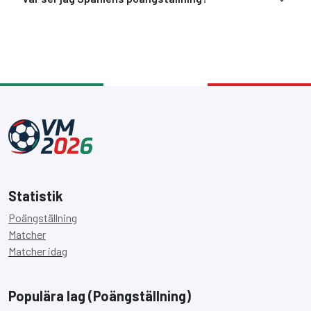
Statistik
Poängställning
Matcher
Matcher idag
Populära lag (Poängställning)