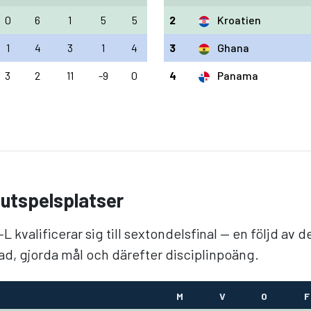
0
6
1
5
5
2
Kroatien
1
4
3
1
4
3
Ghana
3
2
11
-9
0
4
Panama
lutspelsplatser
L kvalificerar sig till sextondelsfinal — en följd av 
ad, gjorda mål och därefter disciplinpoäng.
M
V
O
F