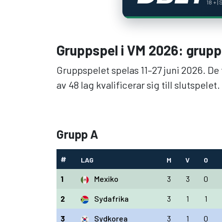
18 + |
Gruppspel i VM 2026: grup
Gruppspelet spelas 11–27 juni 2026. De t
av 48 lag kvalificerar sig till slutspelet.
Grupp A
#
LAG
M
V
O
1
Mexiko
3
3
0
2
Sydafrika
3
1
1
3
Sydkorea
3
1
0