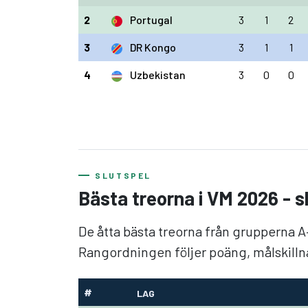
2
Portugal
3
1
2
3
DR Kongo
3
1
1
4
Uzbekistan
3
0
0
SLUTSPEL
Bästa treorna i VM 2026 - s
De åtta bästa treorna från grupperna A–
Rangordningen följer poäng, målskilln
#
LAG