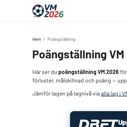
Hoppa till innehållet
Hem
Poängställning
Poängställning VM 
Här ser du
poängställning VM 2026
för
förluster, målskillnad och poäng — upp
Jämför lagen på lagnivå via
alla lag i 
Upp