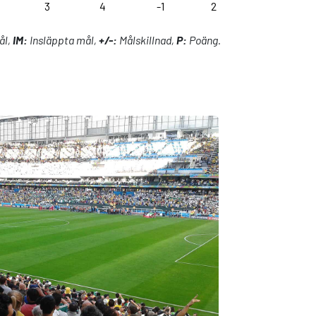
3
4
-1
2
ål,
IM:
Insläppta mål,
+/-:
Målskillnad,
P:
Poäng.