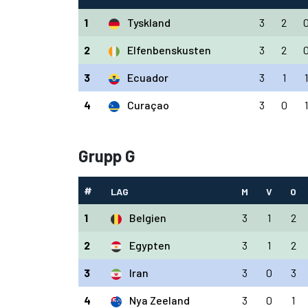
1
Tyskland
3
2
2
Elfenbenskusten
3
2
3
Ecuador
3
1
1
4
Curaçao
3
0
1
Grupp G
#
LAG
M
V
O
1
Belgien
3
1
2
2
Egypten
3
1
2
3
Iran
3
0
3
4
Nya Zeeland
3
0
1