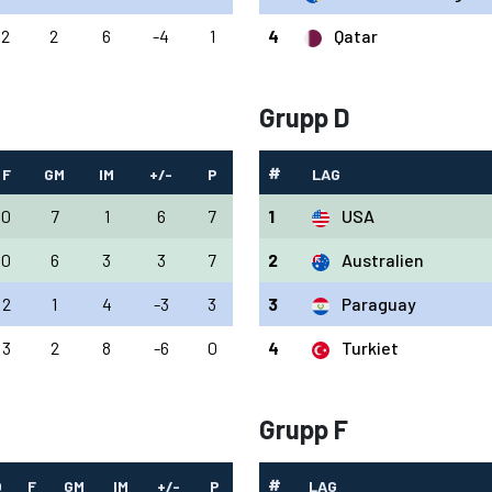
2
2
6
-4
1
4
Qatar
Grupp D
#
F
GM
IM
+/-
P
LAG
0
7
1
6
7
1
USA
0
6
3
3
7
2
Australien
2
1
4
-3
3
3
Paraguay
3
2
8
-6
0
4
Turkiet
Grupp F
#
O
F
GM
IM
+/-
P
LAG