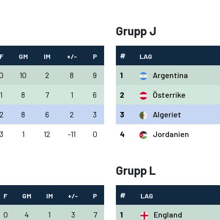
Grupp J
#
F
GM
IM
+/-
P
LAG
0
10
2
8
9
1
Argentina
1
8
7
1
6
2
Österrike
2
8
6
2
3
3
Algeriet
3
1
12
-11
0
4
Jordanien
Grupp L
#
F
GM
IM
+/-
P
LAG
0
4
1
3
7
1
England