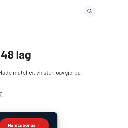
 48 lag
pelade matcher, vinster, oavgjorda,
6
.
Hämta bonus