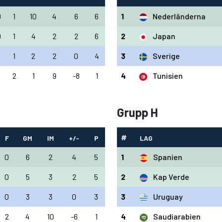
0
1
10
4
6
6
1
Nederländerna
0
1
4
2
2
6
2
Japan
1
2
2
0
4
3
Sverige
2
1
9
-8
1
4
Tunisien
Grupp H
#
F
GM
IM
+/-
P
LAG
0
6
2
4
5
1
Spanien
0
5
3
2
5
2
Kap Verde
0
3
3
0
3
3
Uruguay
2
4
10
-6
1
4
Saudiarabien