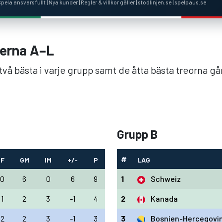
 Spela ansvarsfullt | Nya kunder | Regler & villkor gäller | stodlinjen.se | spelpaus.se
perna A–L
vå bästa i varje grupp samt de åtta bästa treorna går 
Grupp B
#
F
GM
IM
+/-
P
LAG
0
6
0
6
9
1
Schweiz
1
2
3
-1
4
2
Kanada
2
2
3
-1
3
3
Bosnien-Hercegovi