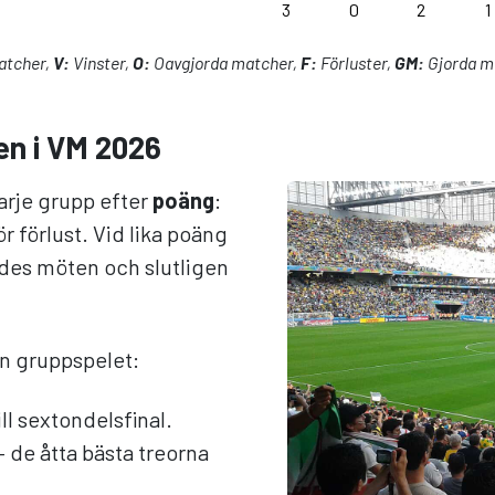
3
0
2
1
atcher,
V:
Vinster,
O:
Oavgjorda matcher,
F:
Förluster,
GM:
Gjorda m
en i VM 2026
arje grupp efter
poäng
:
ör förlust. Vid lika poäng
rdes möten och slutligen
ån gruppspelet:
ll sextondelsfinal.
— de åtta bästa treorna