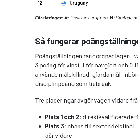
12
Uruguay
Förklaringar:
#:
Position i gruppen,
M:
Spelade m
Så fungerar poängställning
Poängställningen rangordnar lagen i v
3 poäng för vinst, 1 för oavgjort och 0 f
används målskillnad, gjorda mål, inbö
disciplinpoäng som tiebreak.
Tre placeringar avgör vägen vidare fr
Plats 1 och 2:
direktkvalificerade ti
Plats 3:
chans till sextondelsfinal 
går vidare.