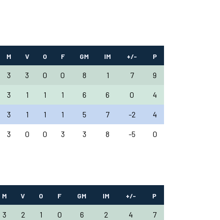
M
V
O
F
GM
IM
+/-
P
3
3
0
0
8
1
7
9
3
1
1
1
6
6
0
4
3
1
1
1
5
7
-2
4
3
0
0
3
3
8
-5
0
M
V
O
F
GM
IM
+/-
P
3
2
1
0
6
2
4
7