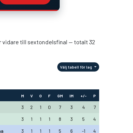
vidare till sextondelsfinal — totalt 32
Välj tabell för lag
M
V
O
F
GM
IM
+/-
P
3
2
1
0
7
3
4
7
3
1
1
1
8
3
5
4
na
3
1
1
1
5
6
-1
4