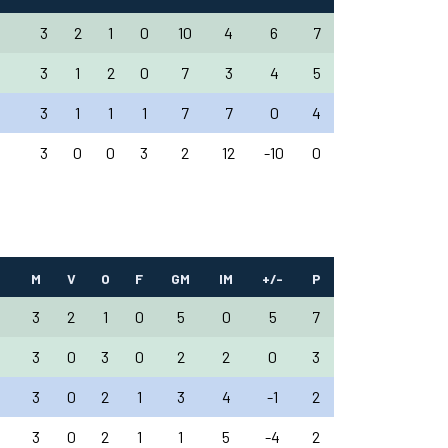
3
2
1
0
10
4
6
7
3
1
2
0
7
3
4
5
3
1
1
1
7
7
0
4
3
0
0
3
2
12
-10
0
M
V
O
F
GM
IM
+/-
P
3
2
1
0
5
0
5
7
3
0
3
0
2
2
0
3
3
0
2
1
3
4
-1
2
3
0
2
1
1
5
-4
2