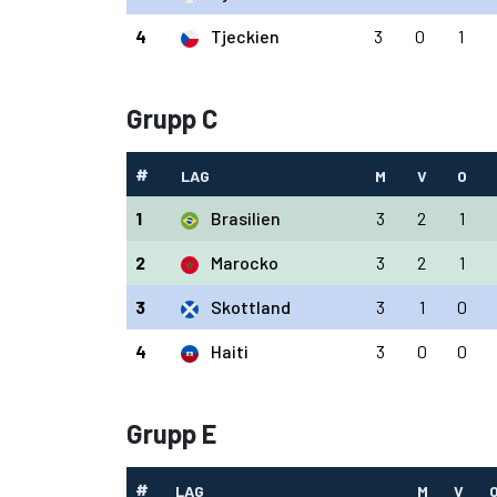
4
Tjeckien
3
0
1
Grupp C
#
LAG
M
V
O
1
Brasilien
3
2
1
2
Marocko
3
2
1
3
Skottland
3
1
0
4
Haiti
3
0
0
Grupp E
#
LAG
M
V