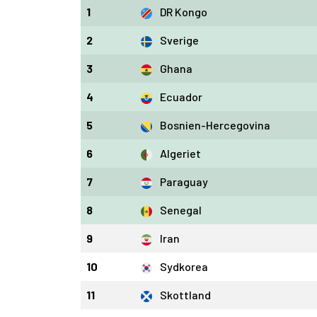
1
DR Kongo
2
Sverige
3
Ghana
4
Ecuador
5
Bosnien-Hercegovina
6
Algeriet
7
Paraguay
8
Senegal
9
Iran
10
Sydkorea
11
Skottland