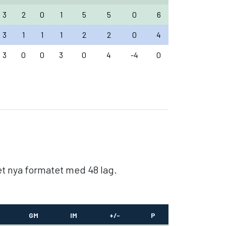
3
2
0
1
5
5
0
6
3
1
1
1
2
2
0
4
3
0
0
3
0
4
-4
0
det nya formatet med 48 lag.
GM
IM
+/-
P