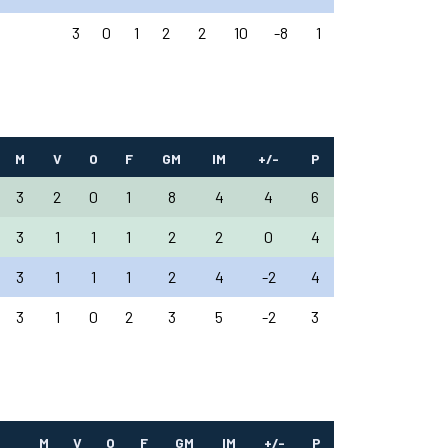
3
0
1
2
2
10
-8
1
M
V
O
F
GM
IM
+/-
P
3
2
0
1
8
4
4
6
3
1
1
1
2
2
0
4
3
1
1
1
2
4
-2
4
3
1
0
2
3
5
-2
3
M
V
O
F
GM
IM
+/-
P