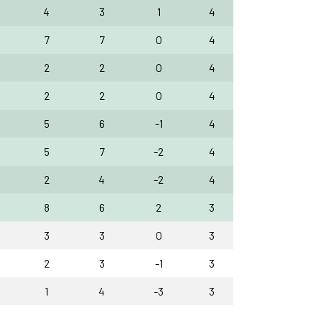
4
3
1
4
7
7
0
4
2
2
0
4
2
2
0
4
5
6
-1
4
5
7
-2
4
2
4
-2
4
8
6
2
3
3
3
0
3
2
3
-1
3
1
4
-3
3