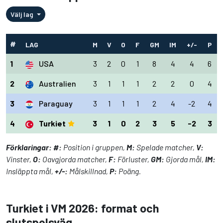
Välj lag
#
LAG
M
V
O
F
GM
IM
+/-
P
1
USA
3
2
0
1
8
4
4
6
2
Australien
3
1
1
1
2
2
0
4
3
Paraguay
3
1
1
1
2
4
-2
4
4
Turkiet
3
1
0
2
3
5
-2
3
Förklaringar:
#:
Position i gruppen,
M:
Spelade matcher,
V:
Vinster,
O:
Oavgjorda matcher,
F:
Förluster,
GM:
Gjorda mål,
IM:
Insläppta mål,
+/-:
Målskillnad,
P:
Poäng.
Turkiet i VM 2026: format och
slutspelsväg