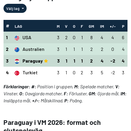
Välj lag
#
LAG
M
V
O
F
GM
IM
+/-
P
1
USA
3
2
0
1
8
4
4
6
2
Australien
3
1
1
1
2
2
0
4
3
Paraguay
3
1
1
1
2
4
-2
4
4
Turkiet
3
1
0
2
3
5
-2
3
Förklaringar:
#:
Position i gruppen,
M:
Spelade matcher,
V:
Vinster,
O:
Oavgjorda matcher,
F:
Förluster,
GM:
Gjorda mål,
IM:
Insläppta mål,
+/-:
Målskillnad,
P:
Poäng.
Paraguay i VM 2026: format och
slutspelsväg