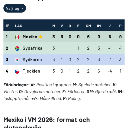
Välj lag
#
LAG
M
V
O
F
GM
IM
+/-
P
1
Mexiko
3
3
0
0
6
0
6
9
2
Sydafrika
3
1
1
1
2
3
-1
4
3
Sydkorea
3
1
0
2
2
3
-1
3
4
Tjeckien
3
0
1
2
2
6
-4
1
Förklaringar:
#:
Position i gruppen,
M:
Spelade matcher,
V:
Vinster,
O:
Oavgjorda matcher,
F:
Förluster,
GM:
Gjorda mål,
IM:
Insläppta mål,
+/-:
Målskillnad,
P:
Poäng.
Mexiko i VM 2026: format och
slutspelsväg